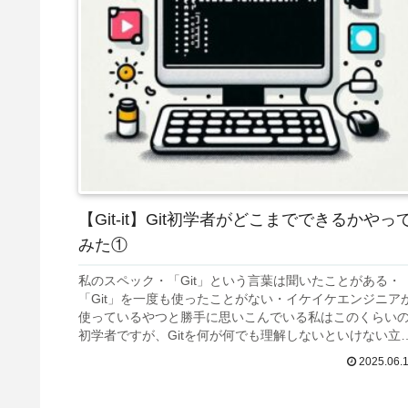
【Git-it】Git初学者がどこまでできるかやっ
みた①
私のスペック・「Git」という言葉は聞いたことがある・
「Git」を一度も使ったことがない・イケイケエンジニア
使っているやつと勝手に思いこんでいる私はこのくらい
初学者ですが、Gitを何が何でも理解しないといけない立
になってしまったのでG...
2025.06.